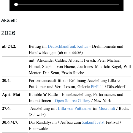
Aktuell:
2026
ab 24.2.
Beitrag im
Deutschlandfunk Kultur
- Drehmomente und
Hebelwirkungen (ab min 44:56)
mit: Alexander Calder, Albrecht Fersch, Peter Michael
Hamel, Stephan von Huene, Joe Jones, Mauricio Kagel, Will
Menter, Dan Senn, Erwin Stache
20.4.
Performanceauftritt zur Eröffnung Ausstellung Lilla von
Puttkamer und Vera Lossau, Galerie
PizPalü
/ Düsseldorf
April-Mai
Rumble 'n' Rattle - Einzelausstellung, Performances und
Interaktionen -
Open Source Gallery
/ New York
27.6.
Ausstellung mit
Lilla von Puttkamer
im
Museümli
/ Buchs
(Schweiz)
30.6./4.7.
Das Randalysum / Aufbau zum
Zukunft Jetzt
Festival /
Eberswalde