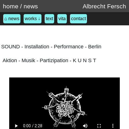
home / news
Albrecht Fersch
⌂ news
works ↓
text
vita
contact
SOUND - Installation - Performance - Berlin
Aktion - Musik - Partizipation - K U N S T