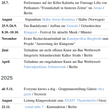
25.7.
Performance auf der Killer-Kalimba zur Finissage Lilla von
Puttkamers "Freundschaft in finsteren Zeiten" im
Atrans
/
Berlin
August
Stipendium
Skåbu Artists Residence
/ Skåbu (Norwegen)
25.9./26.9.
Das Randalysum / Aufbau zur
Szeniale
/ Gelsenkirchen
8.10.-10.10.
Klangzeit
- Festival für aktuelle Musik / Münster
November
Erster Rechercheaufenthalt im
Kunstpavillon Burgbrohl
zum
Projekt "Ausweitung der Klangzone"
Juni
Teilnahme am nicht offenen Kunst am Bau Wettbewerb
Integrierte Sekundarschule Kalker Straße / Berlin
April
Teilnahme am eingeladenen Kunst am Bau Wettbewerb
Fahrradparkhaus Schöneweide
/ Berlin
2025
ab 5.11.
Everyone knows a dog - Gruppenausstellung Galerie
obcy
język
/ Szczecin
August
Leitung Klangwerkstatt zum
XXXIV. Theaterherbst
/ Greiz
21.11.
round table 5
- Kunstauktion / Berlin