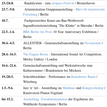
23./24.8.
Randalysium - zum
artspace-Festival
/ Bremerhaven
23.7.-9.8.
Artministration Gruppenausstellung -
Büro für kuratorische
Forschung
/ Berlin
10.7.
Fachpreisrichter Kunst-am-Bau-Wettbewerb
Jugendfreizeiteinrichtung "Die Klinke" in Marzahn / Berlin
22.5.-1.6.
BBA Berlin Art Prize
10 Year Anniversary Exhibition /
Berlin
30.4.-4.5.
ALLESTIER - Gemeinschaftsausstellung im
Novamondo
/
Berlin
28.4.-16.5.
The Engine Room
- International Sound Art Competition,
Morley Gallery / London
16.6.-21.6.
Gemeinschaftsausstellung und Werkstattwoche zum
Kultursommer / Brandenstein bei Möckern
19./20.5.
Schreibtischtäter - Performance im
Kunstleerer Raum
/
Würzburg
1.5.-9.6.
Jazz 'n' Art - Ausstellung im
Malzhaus
und
Klangworkshop
/
Kunstverein Plauen-Vogtland
bis 15.2.
Ausstellung Fotodokumentation
der Ergebnisse des
Wuhlheide-Symposiums / Berlin