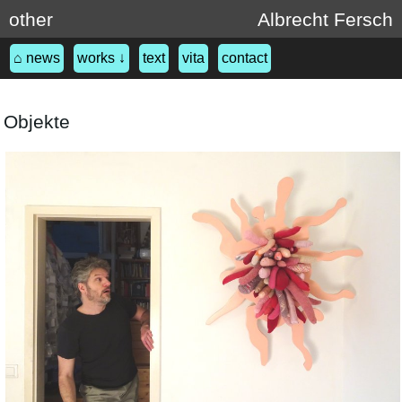
other
Albrecht Fersch
⌂ news
works ↓
text
vita
contact
Objekte