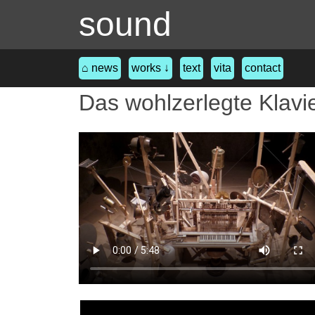
sound
⌂ news
works ↓
text
vita
contact
Das wohlzerlegte Klavi